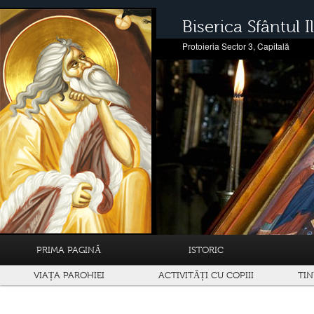
Biserica Sfântul Il
Protoieria Sector 3, Capitală
PRIMA PAGINĂ
ISTORIC
VIAȚA PAROHIEI
ACTIVITĂȚI CU COPIII
TIN