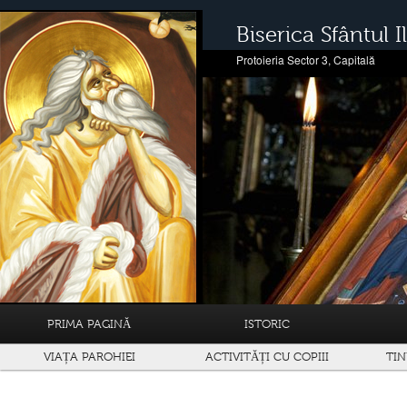
Biserica Sfântul Il
Protoieria Sector 3, Capitală
PRIMA PAGINĂ
ISTORIC
VIAȚA PAROHIEI
ACTIVITĂȚI CU COPIII
TIN