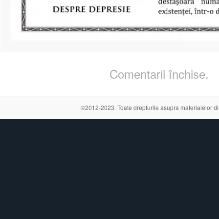
Comentarii închise.
©2012-2023. Toate drepturile asupra materialelor din a