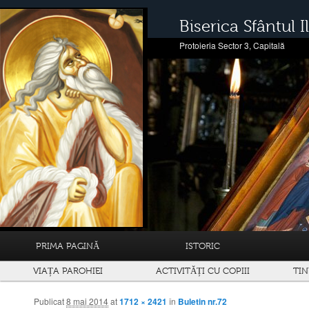
Biserica Sfântul Il
Protoieria Sector 3, Capitală
PRIMA PAGINĂ
ISTORIC
VIAȚA PAROHIEI
ACTIVITĂȚI CU COPIII
TIN
Publicat
8 mai 2014
at
1712 × 2421
în
Buletin nr.72
Navigare prin imagini