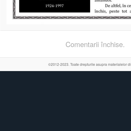
Comentarii închise.
©2012-2023. Toate drepturile asupra materialelor din a