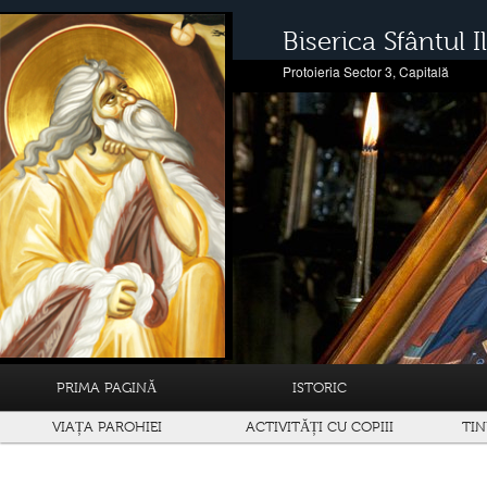
Biserica Sfântul Il
Protoieria Sector 3, Capitală
PRIMA PAGINĂ
ISTORIC
VIAȚA PAROHIEI
ACTIVITĂȚI CU COPIII
TIN