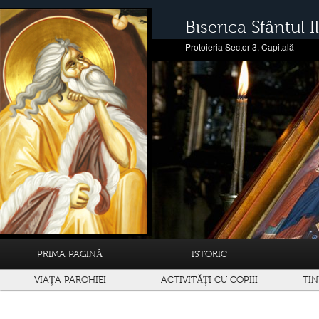
Biserica Sfântul Il
Protoieria Sector 3, Capitală
PRIMA PAGINĂ
ISTORIC
VIAȚA PAROHIEI
ACTIVITĂȚI CU COPIII
TIN