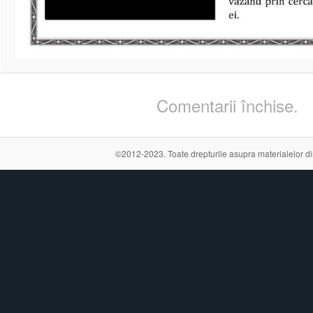
Comentarii închise.
©2012-2023. Toate drepturile asupra materialelor din a