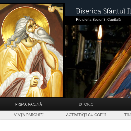
Biserica Sfântul Il
Protoieria Sector 3, Capitală
PRIMA PAGINĂ
ISTORIC
VIAȚA PAROHIEI
ACTIVITĂȚI CU COPIII
TIN