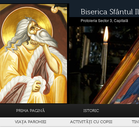
Biserica Sfântul Il
Protoieria Sector 3, Capitală
PRIMA PAGINĂ
ISTORIC
VIAȚA PAROHIEI
ACTIVITĂȚI CU COPIII
TIN