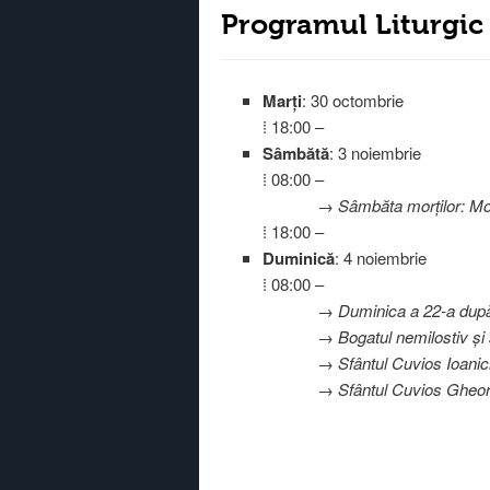
Programul Liturgic
Marți
: 30 octombrie
⁞ 18:00 –
Sâmbătă
: 3 noiembrie
⁞ 08:00 –
→ Sâmbăta morților: Mo
⁞ 18:00 –
Duminică
: 4 noiembrie
⁞ 08:00 –
→ Duminica a 22-a după
→ Bogatul nemilostiv și
→ Sfântul Cuvios Ioanic
→ Sfântul Cuvios Gheorg