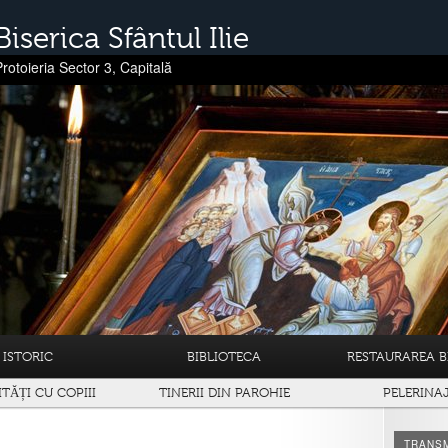
Biserica Sfântul Ilie
Protoieria Sector 3, Capitală
ISTORIC
BIBLIOTECA
RESTAURAREA BI
ITĂȚI CU COPIII
TINERII DIN PAROHIE
PELERINA
TRANSM