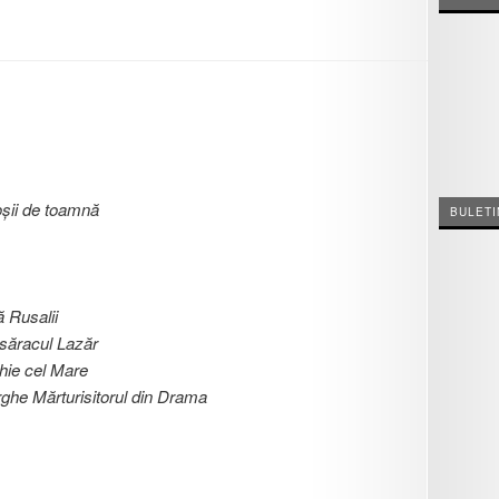
șii de toamnă
BULETI
 Rusalii
 săracul Lazăr
hie cel Mare
he Mărturisitorul din Drama