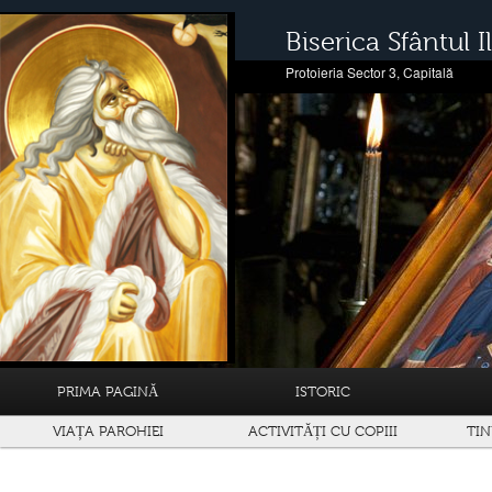
Biserica Sfântul Il
Protoieria Sector 3, Capitală
PRIMA PAGINĂ
ISTORIC
VIAȚA PAROHIEI
ACTIVITĂȚI CU COPIII
TIN