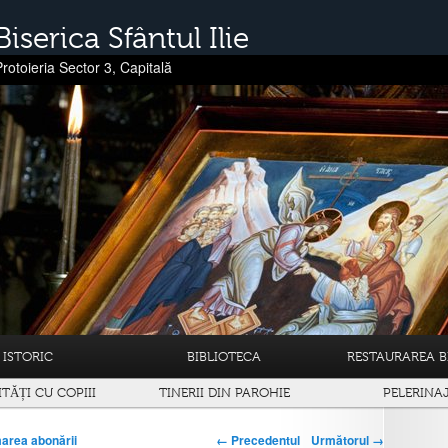
Biserica Sfântul Ilie
Protoieria Sector 3, Capitală
ISTORIC
BIBLIOTECA
RESTAURAREA BI
ITĂȚI CU COPIII
TINERII DIN PAROHIE
PELERINA
← Precedentul
Următorul →
area abonării