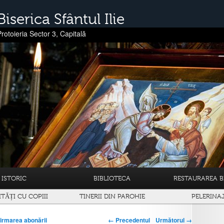
Biserica Sfântul Ilie
Protoieria Sector 3, Capitală
ISTORIC
BIBLIOTECA
RESTAURAREA BI
ITĂȚI CU COPIII
TINERII DIN PAROHIE
PELERINA
← Precedentul
Următorul →
irmarea abonării