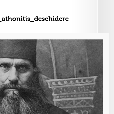
athonitis_deschidere