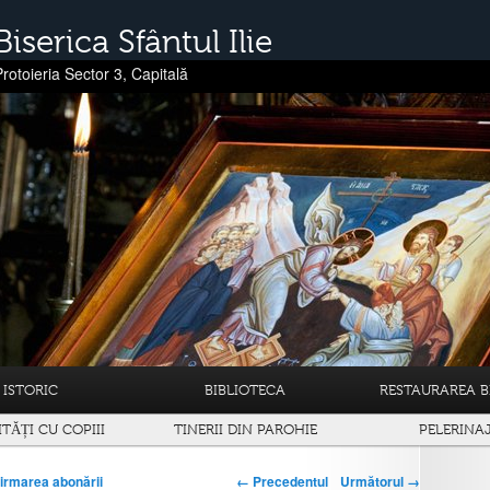
Biserica Sfântul Ilie
Protoieria Sector 3, Capitală
ISTORIC
BIBLIOTECA
RESTAURAREA BI
ITĂȚI CU COPIII
TINERII DIN PAROHIE
PELERINA
← Precedentul
Următorul →
irmarea abonării