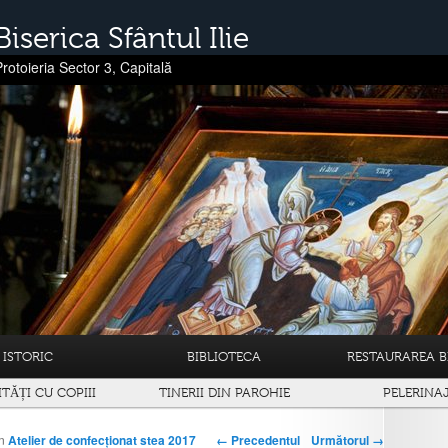
Biserica Sfântul Ilie
Protoieria Sector 3, Capitală
ISTORIC
BIBLIOTECA
RESTAURAREA BI
ITĂȚI CU COPIII
TINERII DIN PAROHIE
PELERINA
← Precedentul
Următorul →
n
Atelier de confecționat stea 2017