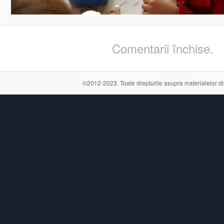
Comentarii închise.
©2012-2023. Toate drepturile asupra materialelor din a