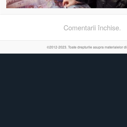
Comentarii închise.
©2012-2023. Toate drepturile asupra materialelor din a