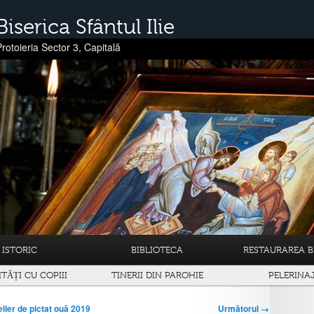
Biserica Sfântul Ilie
Protoieria Sector 3, Capitală
ISTORIC
BIBLIOTECA
RESTAURAREA BI
ITĂȚI CU COPIII
TINERII DIN PAROHIE
PELERINA
Următorul →
elier de pictat ouă 2019