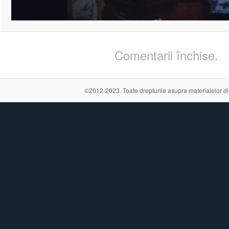
Comentarii închise.
©2012-2023. Toate drepturile asupra materialelor din a