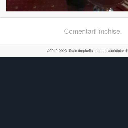
Comentarii închise.
©2012-2023. Toate drepturile asupra materialelor din a