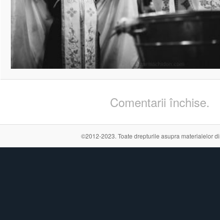
Comentarii închise.
©2012-2023. Toate drepturile asupra materialelor din a