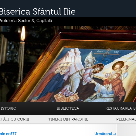
Biserica Sfântul Ilie
Protoieria Sector 3, Capitală
ISTORIC
BIBLIOTECA
RESTAURAREA BI
ITĂȚI CU COPIII
TINERII DIN PAROHIE
PELERINA
Următorul →
tin nr.577