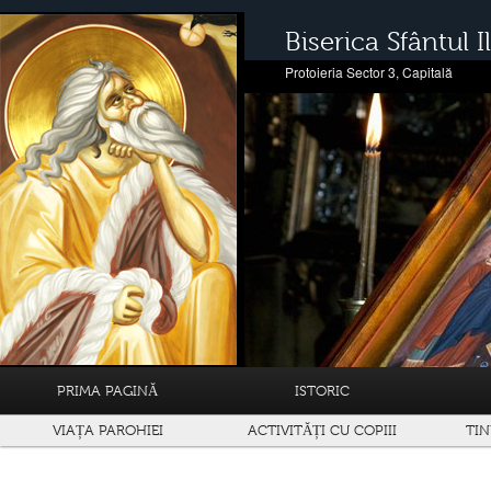
Biserica Sfântul Il
Protoieria Sector 3, Capitală
PRIMA PAGINĂ
ISTORIC
VIAȚA PAROHIEI
ACTIVITĂȚI CU COPIII
TIN