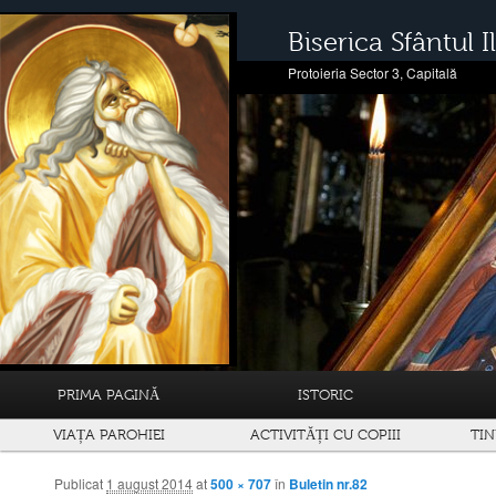
Biserica Sfântul Il
Protoieria Sector 3, Capitală
PRIMA PAGINĂ
ISTORIC
VIAȚA PAROHIEI
ACTIVITĂȚI CU COPIII
TIN
Publicat
1 august 2014
at
500 × 707
în
Buletin nr.82
Navigare prin imagini