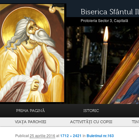
Biserica Sfântul Il
Protoieria Sector 3, Capitală
PRIMA PAGINĂ
ISTORIC
VIAȚA PAROHIEI
ACTIVITĂȚI CU COPIII
TIN
Publicat
25 aprilie 2016
at
1712 × 2421
în
Buletinul nr.163
Navigare prin imagini