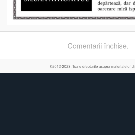
Comentarii închise.
©2012-2023. Toate drepturile asupra materialelor din a