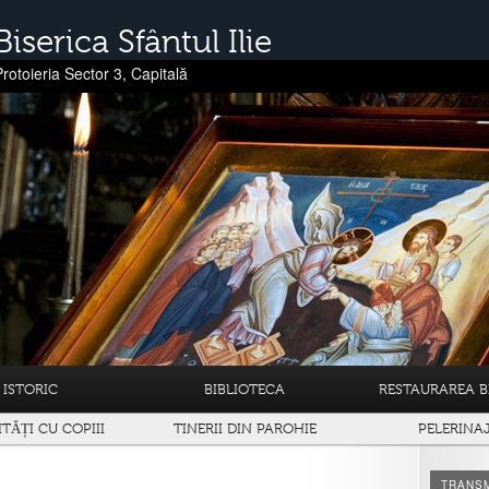
Biserica Sfântul Ilie
Protoieria Sector 3, Capitală
ISTORIC
BIBLIOTECA
RESTAURAREA BI
ITĂȚI CU COPIII
TINERII DIN PAROHIE
PELERINA
TRANSM