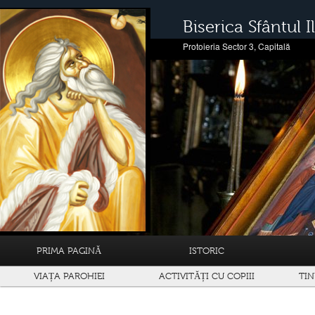
Biserica Sfântul Il
Protoieria Sector 3, Capitală
PRIMA PAGINĂ
ISTORIC
VIAȚA PAROHIEI
ACTIVITĂȚI CU COPIII
TIN