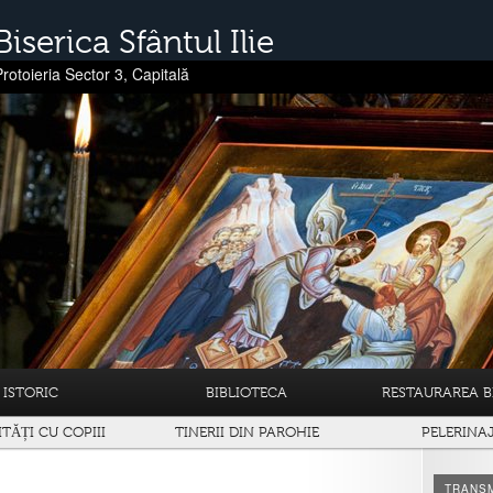
Biserica Sfântul Ilie
Protoieria Sector 3, Capitală
ISTORIC
BIBLIOTECA
RESTAURAREA BI
ITĂȚI CU COPIII
TINERII DIN PAROHIE
PELERINA
TRANSM