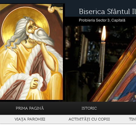
Biserica Sfântul Il
Protoieria Sector 3, Capitală
PRIMA PAGINĂ
ISTORIC
VIAȚA PAROHIEI
ACTIVITĂȚI CU COPIII
TIN