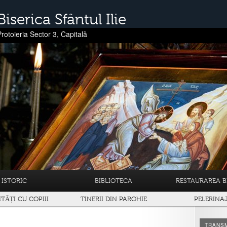
Biserica Sfântul Ilie
Protoieria Sector 3, Capitală
ISTORIC
BIBLIOTECA
RESTAURAREA BI
ITĂȚI CU COPIII
TINERII DIN PAROHIE
PELERINA
TRANSM