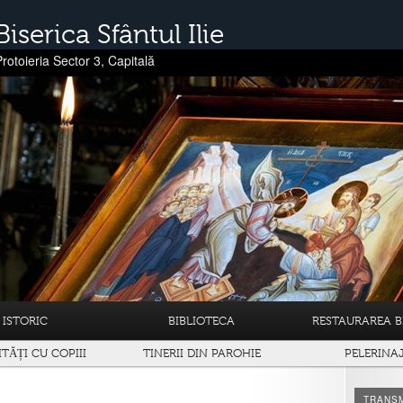
Biserica Sfântul Ilie
Protoieria Sector 3, Capitală
ISTORIC
BIBLIOTECA
RESTAURAREA BI
ITĂȚI CU COPIII
TINERII DIN PAROHIE
PELERINA
TRANSM