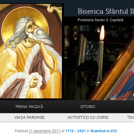
Biserica Sfântul Il
Protoieria Sector 3, Capitală
PRIMA PAGINĂ
ISTORIC
VIAȚA PAROHIEI
ACTIVITĂȚI CU COPIII
TIN
Publicat
11 decembrie 2017
at
1712 × 2421
în
Buletinul nr.233
Navigare prin imagini