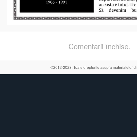
Comentarii închise.
©2012-2023. Toate drepturile asupra materialelor din a