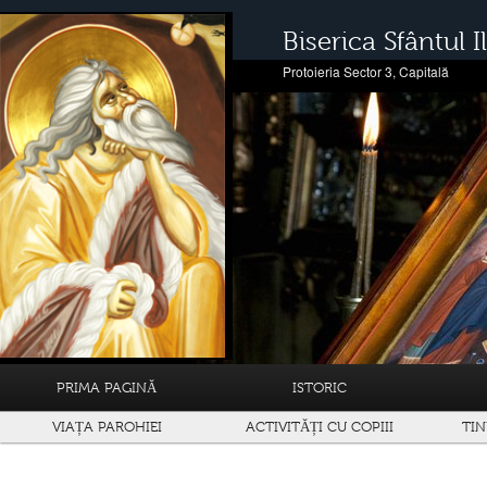
Biserica Sfântul Il
Protoieria Sector 3, Capitală
PRIMA PAGINĂ
ISTORIC
VIAȚA PAROHIEI
ACTIVITĂȚI CU COPIII
TIN