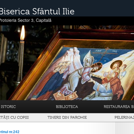
Biserica Sfântul Ilie
Protoieria Sector 3, Capitală
ISTORIC
BIBLIOTECA
RESTAURAREA BI
ITĂȚI CU COPIII
TINERII DIN PAROHIE
PELERINA
tinul nr.242