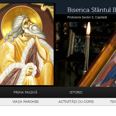
Biserica Sfântul Il
Protoieria Sector 3, Capitală
PRIMA PAGINĂ
ISTORIC
VIAȚA PAROHIEI
ACTIVITĂȚI CU COPIII
TIN