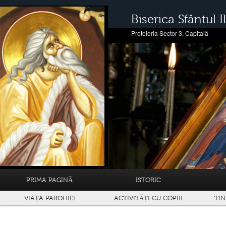
Biserica Sfântul Il
Protoieria Sector 3, Capitală
PRIMA PAGINĂ
ISTORIC
VIAȚA PAROHIEI
ACTIVITĂȚI CU COPIII
TIN