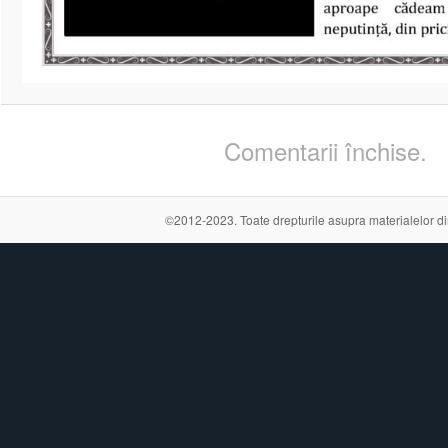
Comentarii închise.
©2012-2023. Toate drepturile asupra materialelor din a