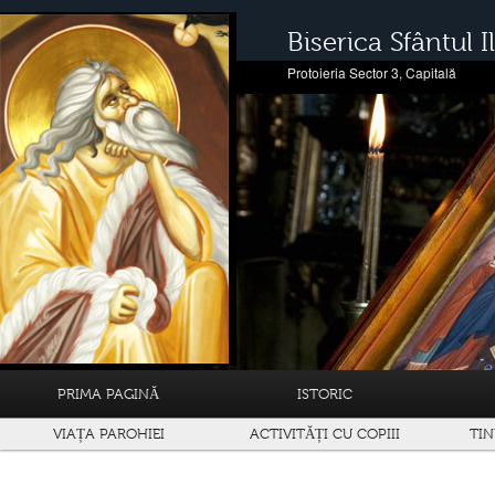
Biserica Sfântul Il
Protoieria Sector 3, Capitală
PRIMA PAGINĂ
ISTORIC
VIAȚA PAROHIEI
ACTIVITĂȚI CU COPIII
TIN