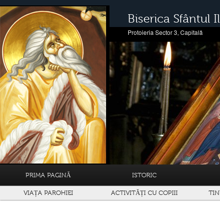
Biserica Sfântul Il
Protoieria Sector 3, Capitală
PRIMA PAGINĂ
ISTORIC
VIAȚA PAROHIEI
ACTIVITĂȚI CU COPIII
TIN