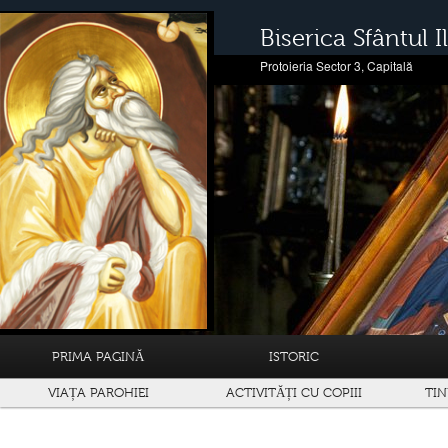
Biserica Sfântul Il
Protoieria Sector 3, Capitală
PRIMA PAGINĂ
ISTORIC
VIAȚA PAROHIEI
ACTIVITĂȚI CU COPIII
TIN