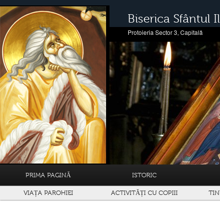
Biserica Sfântul Il
Protoieria Sector 3, Capitală
PRIMA PAGINĂ
ISTORIC
VIAȚA PAROHIEI
ACTIVITĂȚI CU COPIII
TIN