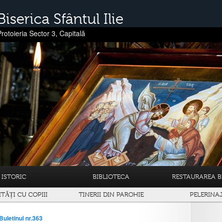
Biserica Sfântul Ilie
Protoieria Sector 3, Capitală
ISTORIC
BIBLIOTECA
RESTAURAREA BI
ITĂȚI CU COPIII
TINERII DIN PAROHIE
PELERINA
Buletinul nr.363