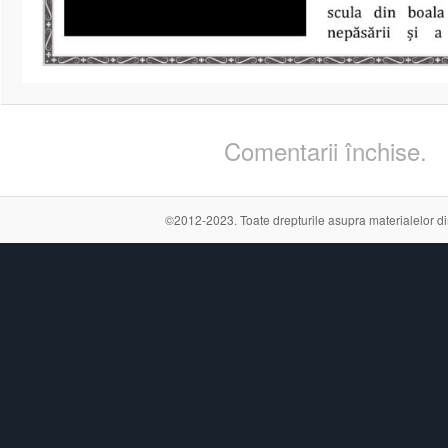
Comentarii închise.
©2012-2023. Toate drepturile asupra materialelor din a