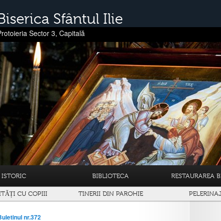
Biserica Sfântul Ilie
Protoieria Sector 3, Capitală
ISTORIC
BIBLIOTECA
RESTAURAREA BI
ITĂȚI CU COPIII
TINERII DIN PAROHIE
PELERINA
Buletinul nr.372