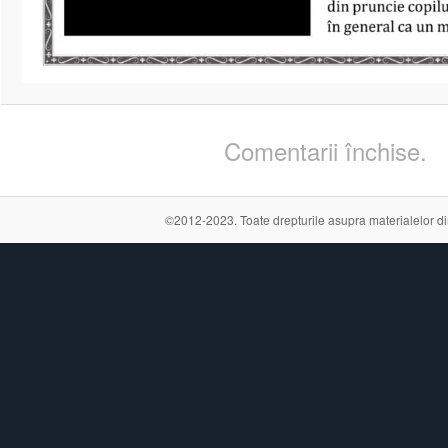
Comentarii închise.
©2012-2023. Toate drepturile asupra materialelor din a