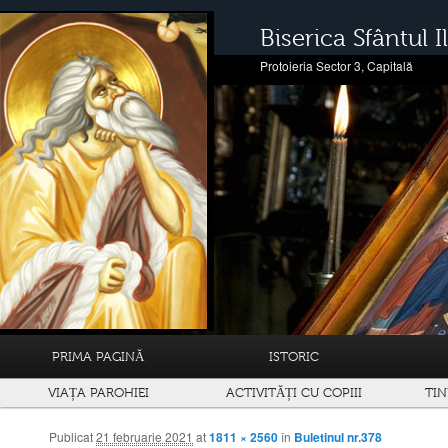
Biserica Sfântul Il
Protoieria Sector 3, Capitală
PRIMA PAGINĂ
ISTORIC
VIAȚA PAROHIEI
ACTIVITĂȚI CU COPIII
TIN
Publicat
21 februarie 2021
at
1811 × 2560
în
Buletinul nr.378
Navigare prin imagini