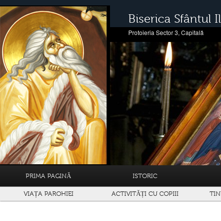
Biserica Sfântul Il
Protoieria Sector 3, Capitală
PRIMA PAGINĂ
ISTORIC
VIAȚA PAROHIEI
ACTIVITĂȚI CU COPIII
TIN