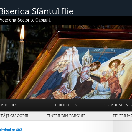
Biserica Sfântul Ilie
Protoieria Sector 3, Capitală
ISTORIC
BIBLIOTECA
RESTAURAREA BI
ITĂȚI CU COPIII
TINERII DIN PAROHIE
PELERINA
letinul nr.403