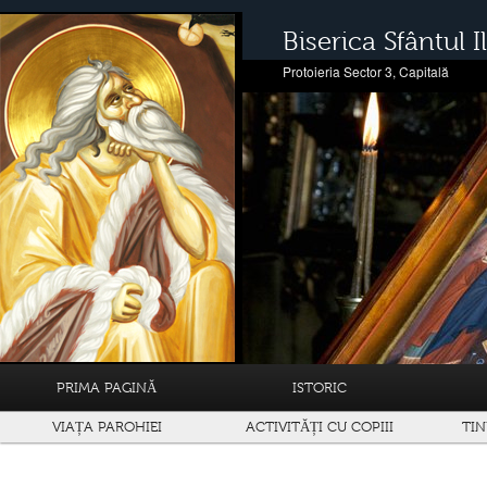
Biserica Sfântul Il
Protoieria Sector 3, Capitală
PRIMA PAGINĂ
ISTORIC
VIAȚA PAROHIEI
ACTIVITĂȚI CU COPIII
TIN