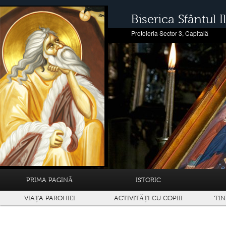
Biserica Sfântul Il
Protoieria Sector 3, Capitală
PRIMA PAGINĂ
ISTORIC
VIAȚA PAROHIEI
ACTIVITĂȚI CU COPIII
TIN