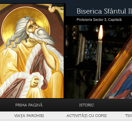
Biserica Sfântul Il
Protoieria Sector 3, Capitală
PRIMA PAGINĂ
ISTORIC
VIAȚA PAROHIEI
ACTIVITĂȚI CU COPIII
TIN